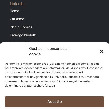
Link utili
Home
Chi siamo
Idee e Consigli
Catalogo Prodotti
Punto vendita
Gestisci il consenso ai
Contatti
cookie
Per fornire le migliori esperienze, utilizziamo tecnologie come i cookie
Per i tuoi acquisti
per archiviare e/o accedere alle informazioni del dispositivo. Il consenso
a queste tecnologie ci consentirà di elaborare dati come il
Catalogo Prodotti
comportamento di navigazione o ID univoci su questo sito. Il mancato
consenso o la revoca del consenso può influire negativamente su
Condizioni di Vendita
determinate caratteristiche e funzioni.
Carrello
Il mio account
Accetto