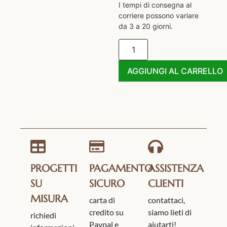
I tempi di consegna al
corriere possono variare
da 3 a 20 giorni.
AGGIUNGI AL CARRELLO
PROGETTI
PAGAMENTO
ASSISTENZA
SU
SICURO
CLIENTI
MISURA
carta di
contattaci,
credito su
siamo lieti di
richiedi
Paypal e
aiutarti!