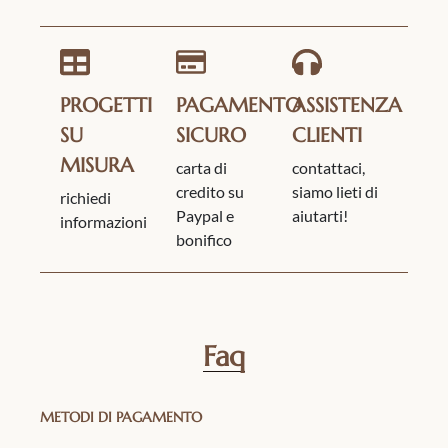
PROGETTI
PAGAMENTO
ASSISTENZA
SU
SICURO
CLIENTI
MISURA
carta di
contattaci,
credito su
siamo lieti di
richiedi
Paypal e
aiutarti!
informazioni
bonifico
Faq
METODI DI PAGAMENTO