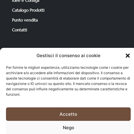
Idee e Consigli
Catalogo Prodotti
Punto vendita
Contatti
Per i tuoi acquisti
Gestisci il consenso ai cookie
Catalogo Prodotti
Per fornire le migliori esperienze, utilizziamo tecnologie come i cookie per
Condizioni di Vendita
archiviare e/o accedere alle informazioni del dispositivo. Il consenso a
queste tecnologie ci consentirà di elaborare dati come il comportamento di
Carrello
navigazione o ID univoci su questo sito. Il mancato consenso o la revoca
del consenso può influire negativamente su determinate caratteristiche e
Il mio account
funzioni.
Cookie policy
–
Privacy policy
Accetto
©2025 Market del Legno di A. Sechi & C. s.n.c. All rights
Nego
reserved. | P.iva 00471830463