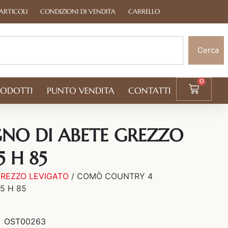
ARTICOLI
CONDIZIONI DI VENDITA
CARRELLO
Cerca
0
RODOTTI
PUNTO VENDITA
CONTATTI
GNO DI ABETE GREZZO
 H 85
GREZZO LEVIGATO
/ COMÒ COUNTRY 4
5 H 85
OST00263