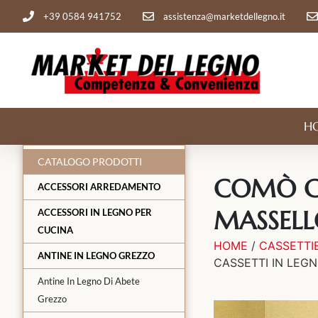
+39 0584 941752
assistenza@marketdellegno.it
H
CATALOGO PRODOTTI
COMÒ CO
ACCESSORI ARREDAMENTO
MASSELL
ACCESSORI IN LEGNO PER
CUCINA
HOME
/
CASSETTI
ANTINE IN LEGNO GREZZO
CASSETTI IN LEG
Antine In Legno Di Abete
Grezzo