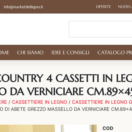
OFFERTE
NUOVI 
info@marketdellegno.it
OME
CHI SIAMO
IDEE E CONSIGLI
CATALOGO P
UNTRY 4 CASSETTI IN LE
O DA VERNICIARE CM.89×45
ERE
/
CASSETTIERE IN LEGNO
/
CASSETTIERE IN LEGNO 
NO DI ABETE GREZZO MASSELLO DA VERNICIARE CM.89×4
COD