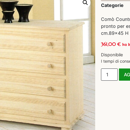
Categorie
Comò Country
pronto per ess
cm.89×45 H
361,00
€
Iva I
Disponibile
I tempi di cons
AG