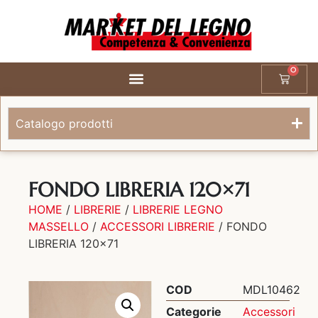
0
Catalogo prodotti
FONDO LIBRERIA 120×71
HOME
/
LIBRERIE
/
LIBRERIE LEGNO
MASSELLO
/
ACCESSORI LIBRERIE
/ FONDO
LIBRERIA 120×71
COD
MDL10462
Categorie
Accessori