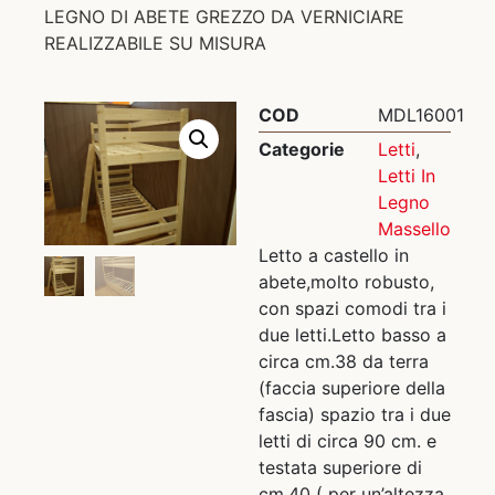
LEGNO DI ABETE GREZZO DA VERNICIARE
REALIZZABILE SU MISURA
COD
MDL16001
Categorie
Letti
,
Letti In
Legno
Massello
Letto a castello in
abete,molto robusto,
con spazi comodi tra i
due letti.Letto basso a
circa cm.38 da terra
(faccia superiore della
fascia) spazio tra i due
letti di circa 90 cm. e
testata superiore di
cm.40 ( per un’altezza