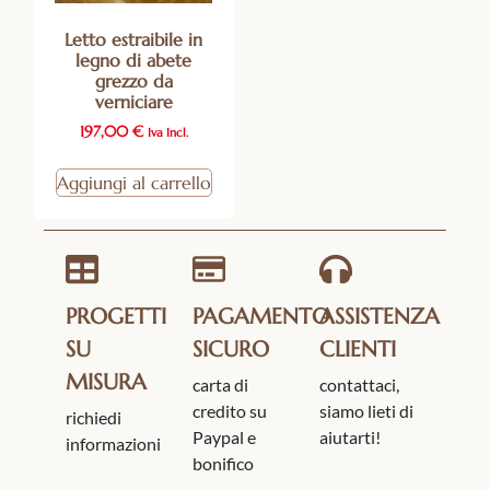
Letto estraibile in
legno di abete
grezzo da
verniciare
197,00
€
Iva Incl.
Aggiungi al carrello
PROGETTI
PAGAMENTO
ASSISTENZA
SU
SICURO
CLIENTI
MISURA
carta di
contattaci,
credito su
siamo lieti di
richiedi
Paypal e
aiutarti!
informazioni
bonifico