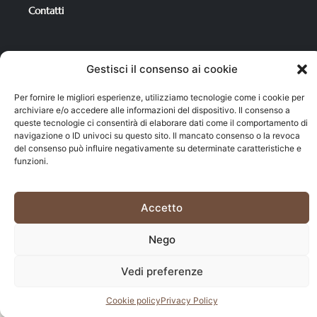
Contatti
Per i tuoi acquisti
Gestisci il consenso ai cookie
Catalogo Prodotti
Per fornire le migliori esperienze, utilizziamo tecnologie come i cookie per
Condizioni di Vendita
archiviare e/o accedere alle informazioni del dispositivo. Il consenso a
queste tecnologie ci consentirà di elaborare dati come il comportamento di
Carrello
navigazione o ID univoci su questo sito. Il mancato consenso o la revoca
del consenso può influire negativamente su determinate caratteristiche e
Il mio account
funzioni.
Cookie policy
–
Privacy policy
Accetto
©2025 Market del Legno di A. Sechi & C. s.n.c. All rights
Nego
reserved. | P.iva 00471830463
Vedi preferenze
Chiama Ora
Cookie policy
Privacy Policy