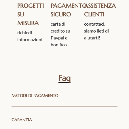
PROGETTI
PAGAMENTO
ASSISTENZA
SU
SICURO
CLIENTI
MISURA
carta di
contattaci,
credito su
siamo lieti di
richiedi
Paypal e
aiutarti!
informazioni
bonifico
Faq
METODI DI PAGAMENTO
GARANZIA