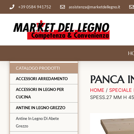
+39 0584 941752
assistenza@marketdellegno.it
H
CATALOGO PRODOTTI
PANCA I
ACCESSORI ARREDAMENTO
ACCESSORI IN LEGNO PER
HOME
/
SPECIALE 
SPESS.27 MM H 45
CUCINA
ANTINE IN LEGNO GREZZO
Antine In Legno Di Abete
Grezzo