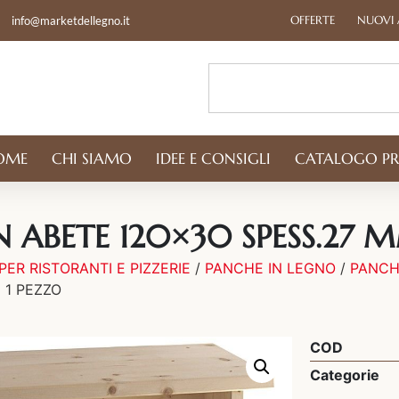
OFFERTE
NUOVI 
info@marketdellegno.it
OME
CHI SIAMO
IDEE E CONSIGLI
CATALOGO P
N ABETE 120×30 SPESS.27 M
PER RISTORANTI E PIZZERIE
/
PANCHE IN LEGNO
/
PANCH
 1 PEZZO
COD
Categorie