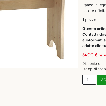
Panca in leg
essere rifin
1 pezzo
Questo artic
Contatta dir
e informati s
adatte alle 
64,00
€
Iva In
Disponibile
I tempi di cons
AG