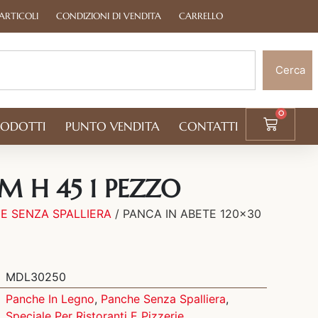
ARTICOLI
CONDIZIONI DI VENDITA
CARRELLO
Cerca
0
RODOTTI
PUNTO VENDITA
CONTATTI
M H 45 1 PEZZO
E SENZA SPALLIERA
/ PANCA IN ABETE 120×30
MDL30250
Panche In Legno
,
Panche Senza Spalliera
,
Speciale Per Ristoranti E Pizzerie