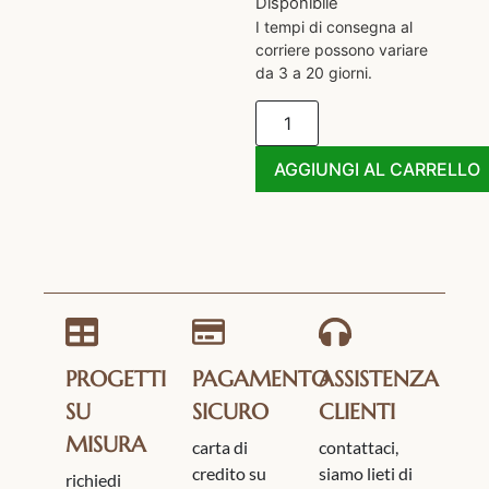
Disponibile
I tempi di consegna al
corriere possono variare
da 3 a 20 giorni.
AGGIUNGI AL CARRELLO
PROGETTI
PAGAMENTO
ASSISTENZA
SU
SICURO
CLIENTI
MISURA
carta di
contattaci,
credito su
siamo lieti di
richiedi