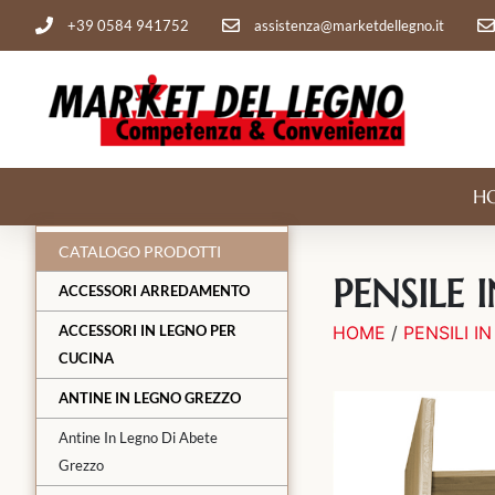
+39 0584 941752
assistenza@marketdellegno.it
H
CATALOGO PRODOTTI
PENSILE 
ACCESSORI ARREDAMENTO
ACCESSORI IN LEGNO PER
HOME
/
PENSILI I
CUCINA
ANTINE IN LEGNO GREZZO
Antine In Legno Di Abete
Grezzo