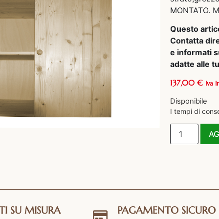
MONTATO. Mi
Questo artic
Contatta dir
e informati s
adatte alle 
137,00
€
Iva I
Disponibile
I tempi di cons
AG
TI SU MISURA
PAGAMENTO SICURO