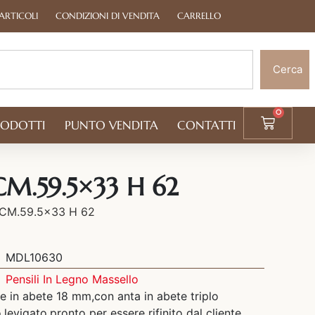
ARTICOLI
CONDIZIONI DI VENDITA
CARRELLO
Cerca
0
RODOTTI
PUNTO VENDITA
CONTATTI
CM.59.5×33 H 62
 CM.59.5×33 H 62
MDL10630
Pensili In Legno Massello
e in abete 18 mm,con anta in abete triplo
,levigato,pronto per essere rifinito dal cliente.