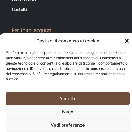
Contatti
Per i tuoi acquisti
Catalogo Prodotti
Gestisci il consenso ai cookie
Condizioni di Vendita
Per fornire le migliori esperienze, utilizziamo tecnologie come i cookie per
archiviare e/o accedere alle informazioni del dispositivo. Il consenso a
Carrello
queste tecnologie ci consentirà di elaborare dati come il comportamento di
Il mio account
navigazione o ID univoci su questo sito. Il mancato consenso o la revoca
del consenso può influire negativamente su determinate caratteristiche e
funzioni.
Cookie policy
–
Privacy policy
Accetto
©2025 Market del Legno di A. Sechi & C. s.n.c. All rights
reserved. | P.iva 00471830463
Nego
Vedi preferenze