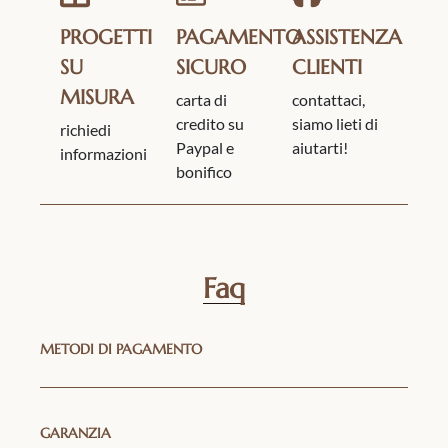
PROGETTI
PAGAMENTO
ASSISTENZA
SU
SICURO
CLIENTI
MISURA
carta di
contattaci,
credito su
siamo lieti di
richiedi
Paypal e
aiutarti!
informazioni
bonifico
Faq
METODI DI PAGAMENTO
GARANZIA