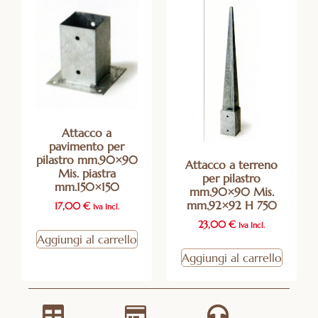
Attacco a
pavimento per
pilastro mm.90×90
Attacco a terreno
Mis. piastra
per pilastro
mm.150×150
mm.90×90 Mis.
mm.92×92 H 750
17,00
€
Iva Incl.
23,00
€
Iva Incl.
Aggiungi al carrello
Aggiungi al carrello