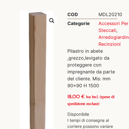
COD
MDL20210
Categorie
Accessori Per
Steccati
,
Arredogiardin
Recinzioni
Pilastro in abete
,grezzo,levigato da
proteggere con
impregnante da parte
del cliente. Mis: mm
90×90 H 1500
18,00
€
Iva Incl.
(spese di
spedizione escluse)
Disponibile
I tempi di consegna al
corriere possono variare