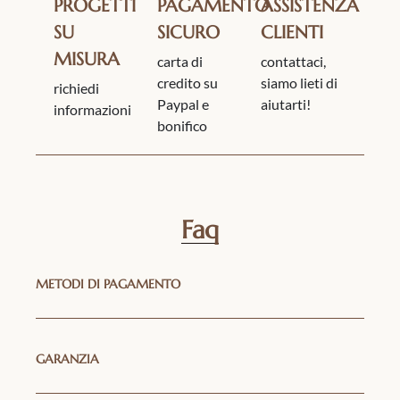
PROGETTI
PAGAMENTO
ASSISTENZA
SU
SICURO
CLIENTI
MISURA
carta di
contattaci,
credito su
siamo lieti di
richiedi
Paypal e
aiutarti!
informazioni
bonifico
Faq
METODI DI PAGAMENTO
GARANZIA