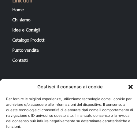
Link utili
Home
Chi siamo
Idee e Consigli
Catalogo Prodotti
Punto vendita
Contatti
Per i tuoi acquisti
Gestisci il consenso ai cookie
Catalogo Prodotti
Per fornire le migliori esperienze, utilizziamo tecnologie come i cookie per
Condizioni di Vendita
archiviare e/o accedere alle informazioni del dispositivo. Il consenso a
queste tecnologie ci consentirà di elaborare dati come il comportamento di
Carrello
navigazione o ID univoci su questo sito. Il mancato consenso o la revoca
Il mio account
del consenso può influire negativamente su determinate caratteristiche e
funzioni.